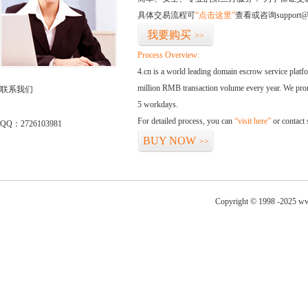
具体交易流程可
“点击这里”
查看或咨询support@
我要购买
>>
Process Overview:
4.cn is a world leading domain escrow service plat
million RMB transaction volume every year. We promi
联系我们
5 workdays.
For detailed process, you can
“visit here”
or contact
QQ：2726103981
BUY NOW
>>
Copyright © 1998 -2025 ww